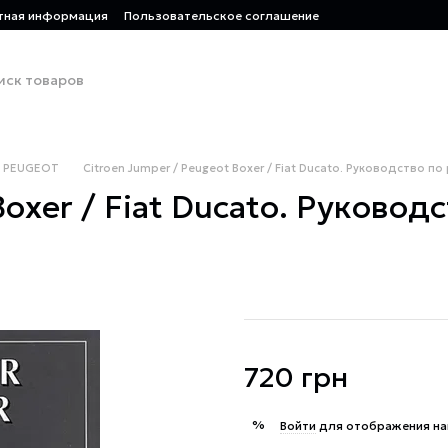
тная информация
Пользовательское соглашение
PEUGEOT
Citroen Jumper / Peugeot Boxer / Fiat Ducato. Руководство по
Boxer / Fiat Ducato. Руковод
720 грн
%
Войти
для отображения на