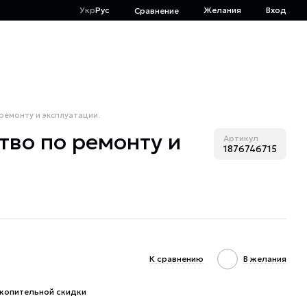
Укр
Рус
Желания
Вход
Сравнение
 ремонту и эксплуатации.
ство по ремонту и
Артикул
1876746715
К сравнению
В желания
копительной скидки