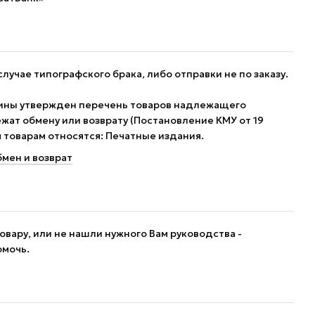
случае типографского брака, либо отправки не по заказу.
ины утвержден перечень товаров надлежащего
жат обмену или возврату (Постановление КМУ от 19
им товарам относятся: Печатные издания.
мен и возврат
овару, или не нашли нужного Вам руководства -
омочь.