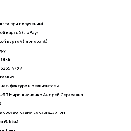
лата при получении)
й картой (LiqPay)
ой картой (monobank)
еру
банка
 3235 4799
геевич
счет-фактуре и реквизитами
 ФЛП Мирошниченко Андрей Сергеевич
3
 в соответствии со стандартом
35908333
ватБанк»