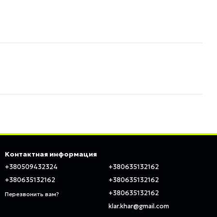
Контактная информация
+380509432324
+380635132162
+380635132162
+380635132162
+380635132162
Перезвонить вам?
klar.khar@gmail.com