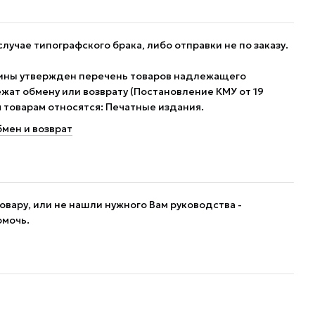
случае типографского брака, либо отправки не по заказу.
ины утвержден перечень товаров надлежащего
жат обмену или возврату (Постановление КМУ от 19
им товарам относятся: Печатные издания.
мен и возврат
овару, или не нашли нужного Вам руководства -
омочь.