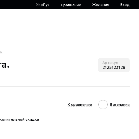
Укр
Рус
Желания
Вход
Сравнение
а.
а.
Артикул
2125123128
К сравнению
В желания
копительной скидки