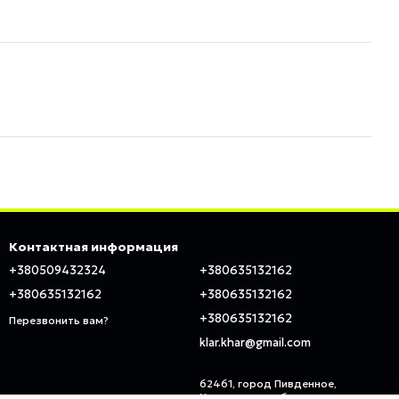
Контактная информация
+380509432324
+380635132162
+380635132162
+380635132162
+380635132162
Перезвонить вам?
klar.khar@gmail.com
62461, город Пивденное,
Харьковская область, ул.