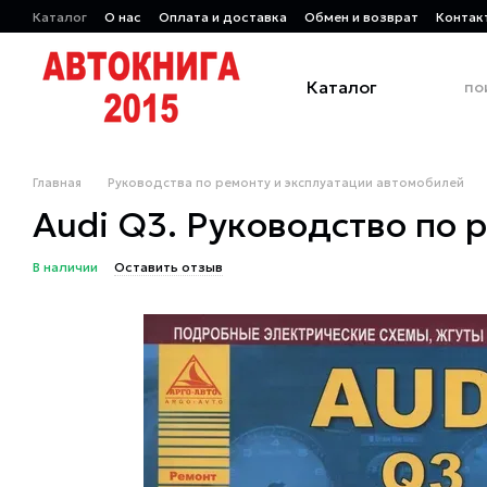
Перейти к основному контенту
Каталог
О нас
Оплата и доставка
Обмен и возврат
Контак
Каталог
Главная
Руководства по ремонту и эксплуатации автомобилей
Audi Q3. Руководство по р
В наличии
Оставить отзыв