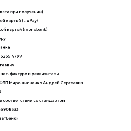
лата при получении)
й картой (LiqPay)
ой картой (monobank)
еру
банка
 3235 4799
геевич
счет-фактуре и реквизитами
 ФЛП Мирошниченко Андрей Сергеевич
3
 в соответствии со стандартом
35908333
ватБанк»