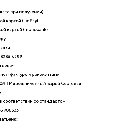
лата при получении)
й картой (LiqPay)
ой картой (monobank)
еру
банка
 3235 4799
геевич
счет-фактуре и реквизитами
 ФЛП Мирошниченко Андрей Сергеевич
3
 в соответствии со стандартом
35908333
ватБанк»