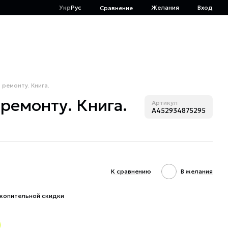
Укр
Рус
Желания
Вход
Сравнение
о ремонту. Книга.
 ремонту. Книга.
Артикул
A452934875295
К сравнению
В желания
копительной скидки