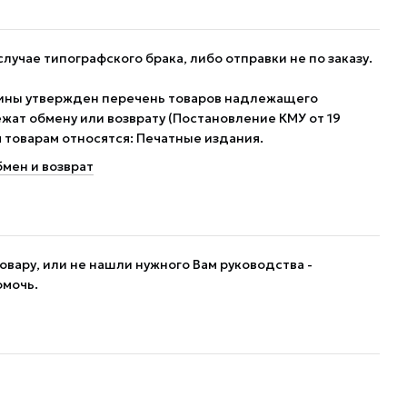
случае типографского брака, либо отправки не по заказу.
ины утвержден перечень товаров надлежащего
жат обмену или возврату (Постановление КМУ от 19
им товарам относятся: Печатные издания.
мен и возврат
овару, или не нашли нужного Вам руководства -
омочь.