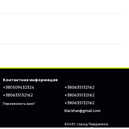
Контактная информация
+380509432324
+380635132162
+380635132162
+380635132162
+380635132162
Перезвонить вам?
klar.khar@gmail.com
62461, город Пивденное,
Харьковская область, ул.