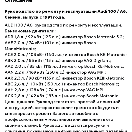
Описание
Руководство по ремонту и эксплуатации Audi 100 / A6,
бензин, выпуск с 1991 года.
AUDI 100 / A6, руководство по ремонту и эксплуатации.
Бензиновые двигатели:
ADR 1,8 л. / 92 кВт (125 л.с.) инжектор Bosch Motronic 3.2;
AAE 2,0 л. / 74 кВт (101 л.с.) инжектор Bosch
MonoMotronic;
ACE 2,0 л. / 103 кВт (140 л.с.) инжектор Bosch KE-Motronic;
ABK 2,0 л. / 85 кВт (115 л.с.) инжектор VAG Digifant;
AAD 2,0 л. / 85 кВт (115 л.с.) инжектор Bosch KE-Motronic;
AAN 2,2 л. / 169 кВт (230 л.с.) инжектор VAG MPI;
AAR 2,3 л. / 98 кВт (133 л.с.) инжектор Bosch KEIII-Jetronic;
ABC 2,6 л. / 110 кВт (150 л.с.) инжектор Bosch Motronic;
AAH 2,8 л. / 128 кВт (174 л.с.) инжектор VAG MPI;
ACK 2,8 л. / 142 кВт (193 л.с.) инжектор Bosch Motronic.
Цель данного Руководства: стать простой и понятной
инструкцией, которая позволит грамотно обсудить и
спланировать ремонт Вашего автомобиля с
профессиональным механиком или выполнить его
своими силами. В Руководстве даются рисунки и
описания, показывающие функцию различных деталей и