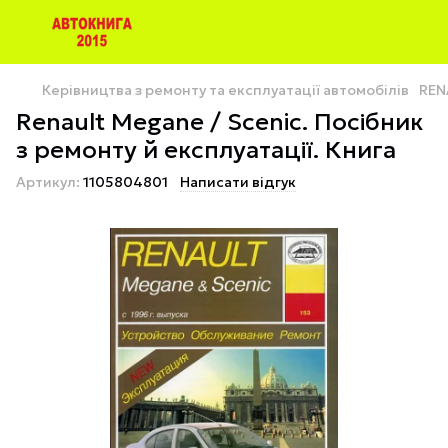
Керівництва з ремонту та експлуатації автомобілів
REN
Renault Megane / Scenic. Посібник
з ремонту й експлуатації. Книга
Артикул:
1105804801
Написати відгук