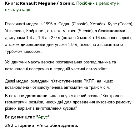
Книга:
Renault Megane / Scenic
.
Посібник з ремонту й
експлуатації.
Розглянуті моделі з 1996 р.
Седан (Classic), Хетчбек, Купе (
Coach
),
Універсал, Кабріолет, а також мінівен (Scenic), з
бензиновими
двигунами 1.4 л, 1.6 л і 2.0 л (останній має 8- і 16-клапанні версії),
а також
дизельними
двигунами 1.9 л, включно з варіантом із
турбокомпресором.
Усі двигуни мають верхнє розташування розподільника та
встановлені поперечно в передній частині автомобіля.
Деякі моделі обладнані п'ятиступеневою РКПП, на інших
встановлена чотириступенева автоматична трансмісія.
В останнє
доповнене
видання увімкнений розділ "Контрольні
геометричні розміри, необхідні для проведення кузовного ремонту
різних варіантів виготовлення кузова"
Видавництво "
"
Арус
292 сторінки, м'яка обкладинка.