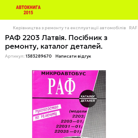
Керівництва з ремонту та експлуатації автомобілів
RAF
РАФ 2203 Латвія. Посібник з
ремонту, каталог деталей.
Артикул:
1383289670
Написати відгук