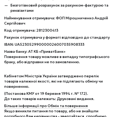
Безготівковий розрахунок за рахунком-фактурою та
реквізитами
Найменування отримувача: ФОП Мірошниченко Андрій
Сергійович
Код отримувача: 2812300413
Рахунок отримувача у форматі відповідно до стандарту
IBAN: UA523052990000026007035908333
Назва банку: АТ КБ «ПриватБанк»
Повернення товару можливе в випадку типографського
браку, або відправки не по замовленню.
Кабінетом Міністрів України затверджено перелік
товарів належної якості, які не підлягають обміну чи
поверненню.
(Постанова КМУ от 19 березня 1994 г. № 172).
До таких товарів належать: Друковані видання.
Більше інформації про Обмін та повернення
Якщо виникли питання по товару, або не знайшли
потрібного Вам керівництва - звертайтеся, спробуємо