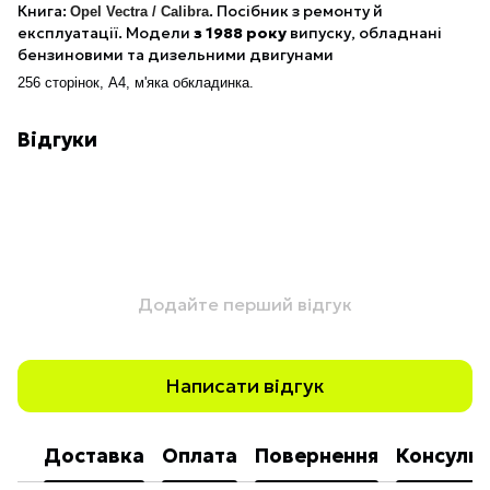
Книга:
.
Посібник з ремонту й
Opel Vectra / Calibra
експлуатації.
Модели
з 1988 року
випуску, обладнані
бензиновими та дизельними двигунами
256 сторінок, А4, м'яка обкладинка.
Відгуки
Додайте перший відгук
Написати відгук
Доставка
Оплата
Повернення
Консульт