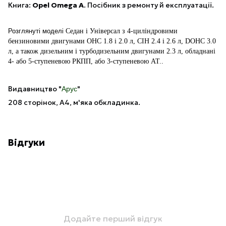
Книга:
Opel Omega A
.
Посібник з ремонту й експлуатації.
Розглянуті моделі
Седан і Універсал з 4-циліндровими
бензиновими двигунами OHC 1.8 і 2.0 л, CIH 2.4 і 2.6 л, DOHC 3.0
л, а також дизельним і турбодизельним двигунами 2.3 л, обладнані
4- або 5-ступеневою РКПП, або 3-ступеневою АТ.
.
Видавництво "
"
Арус
208 сторінок, А4, м'яка обкладинка.
Відгуки
Додайте перший відгук