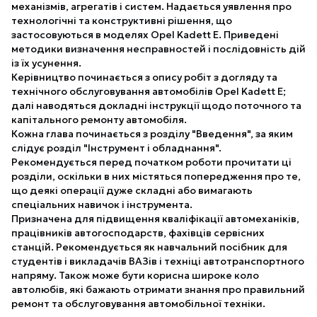
механізмів, агрегатів і систем. Надається уявлення про
технологічні та конструктивні рішення, що
застосовуються в моделях Opel Kadett E. Приведені
методики визначення несправностей і послідовність дій
із їх усунення.
Керівництво починається з опису робіт з догляду та
технічного обслуговування автомобілів Opel Kadett E;
далі наводяться докладні інcтрукції щодо поточного та
капітального ремонту автомобіля.
Кожна глава починається з розділу "Введення", за яким
слідує розділ "Інструмент і обладнання".
Рекомендується перед початком роботи прочитати ці
розділи, оскільки в них містяться попередження про те,
що деякі операції дуже складні або вимагають
спеціальних навичок і інструмента.
Призначена для підвищення кваліфікації автомеханіків,
працівників автогосподарств, фахівців сервісних
станцій. Рекомендується як навчальний посібник для
студентів і викладачів ВАЗів і техніці автотранспортного
напряму. Також може бути корисна широке коло
автолюбів, які бажають отримати знання про правильний
ремонт та обслуговування автомобільної техніки.