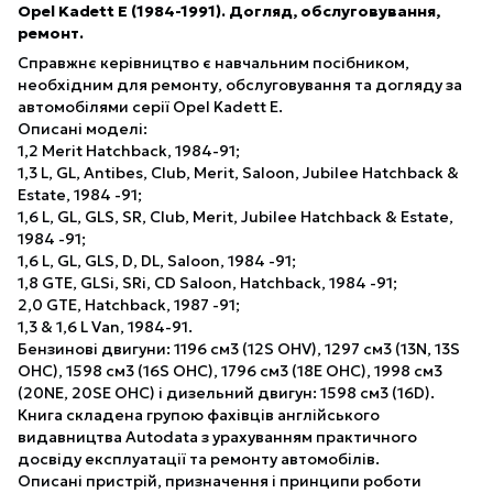
Opel Kadett E (1984-1991). Догляд, обслуговування,
ремонт.
Справжнє керівництво є навчальним посібником,
необхідним для ремонту, обслуговування та догляду за
автомобілями серії Opel Kadett E.
Описані моделі:
1,2 Merit Hatchback, 1984-91;
1,3 L, GL, Antibes, Club, Merit, Saloon, Jubilee Hatchback &
Estate, 1984 -91;
1,6 L, GL, GLS, SR, Club, Merit, Jubilee Hatchback & Estate,
1984 -91;
1,6 L, GL, GLS, D, DL, Saloon, 1984 -91;
1,8 GTE, GLSi, SRi, CD Saloon, Hatchback, 1984 -91;
2,0 GTE, Hatchback, 1987 -91;
1,3 & 1,6 L Van, 1984-91.
Бензинові двигуни: 1196 см3 (12S OHV), 1297 см3 (13N, 13S
OHC), 1598 см3 (16S OHC), 1796 см3 (18E OHC), 1998 см3
(20NE, 20SE OHC) і дизельний двигун: 1598 см3 (16D).
Книга складена групою фахівців англійського
видавництва Autodata з урахуванням практичного
досвіду експлуатації та ремонту автомобілів.
Описані пристрій, призначення і принципи роботи