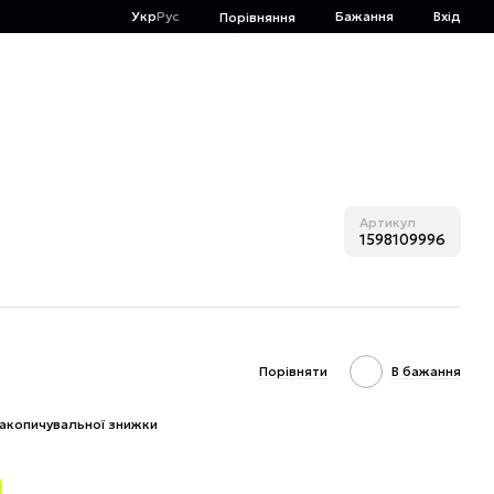
Укр
Рус
Бажання
Вхід
Порівняння
Артикул
1598109996
Порівняти
В бажання
акопичувальної знижки