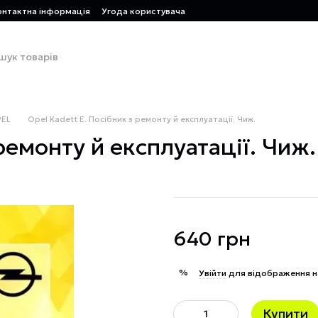
онтактна інформація
Угода користувача
EL
Opel Kadett E. Посібник з ремонту й експлуатації. Чиж.
ремонту й експлуатації. Чиж.
640 грн
%
Увійти
для відображення н
Купити