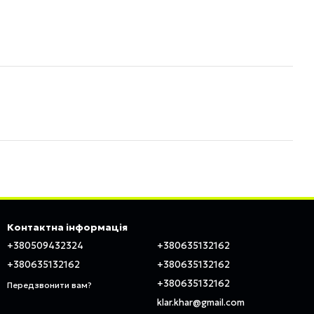
Контактна інформація
+380509432324
+380635132162
+380635132162
+380635132162
+380635132162
Передзвонити вам?
klar.khar@gmail.com