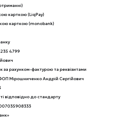
отриманні)
ою карткою (LiqPay)
кою карткою (monobank)
банку
3235 4799
ійович
к за рахунком-фактурою та реквізитами
 ФОП Мірошниченко Андрій Сергійович
3
ті відповідно до стандарту
007035908333
анк»