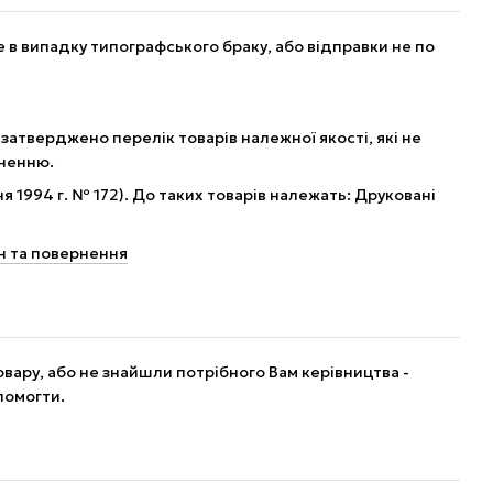
в випадку типографського браку, або відправки не по
 затверджено перелік товарів належної якості, які не
рненню.
я 1994 г. № 172). До таких товарів належать: Друковані
н та повернення
вару, або не знайшли потрібного Вам керівництва -
помогти.