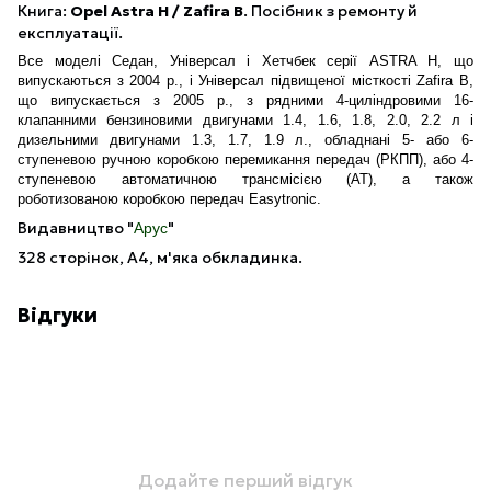
Книга:
Opel
Astra H / Zafira B
.
Посібник з ремонту й
експлуатації.
Bсе моделі Седан, Універсал і Хетчбек серії ASTRA H, що
випускаються з 2004 р., і Універсал підвищеної місткості Zafira B,
що випускається з 2005 р., з рядними 4-циліндровими 16-
клапанними бензиновими двигунами 1.4, 1.6, 1.8, 2.0, 2.2 л і
дизельними двигунами 1.3, 1.7, 1.9 л., обладнані 5- або 6-
ступеневою ручною коробкою перемикання передач (РКПП), або 4-
ступеневою автоматичною трансмісією (АТ), а також
роботизованою коробкою передач Easytronic.
Видавництво "
"
Арус
328 сторінок, А4, м'яка обкладинка.
Відгуки
Додайте перший відгук