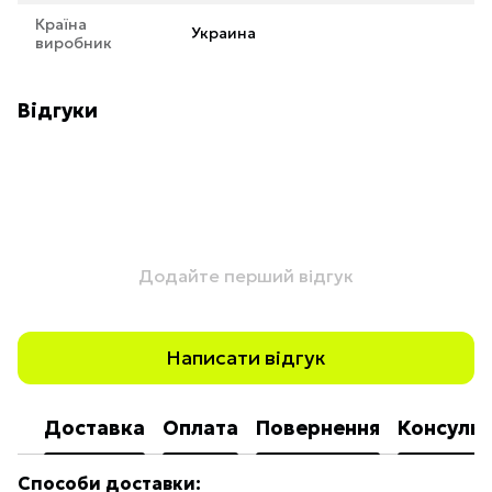
Країна
Украина
виробник
Відгуки
Додайте перший відгук
Написати відгук
Доставка
Оплата
Повернення
Консульт
Способи доставки: