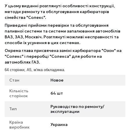
У цьому виданні розглянуті особливості конструкції,
методи ремонту та обслуговування карбюраторів
сімейства "Солекс".
Приведені прийоми перевірки та обслуговування
паливної системи та системи запалювання автомобілів
ВАЗ, ЗАЗ, Москвіч. Розглянуті можливі несправності та
способи їх усунення в цих системах.
Окрема глава присвячена заміні карбюратора "Озон" на
"Солекс" і переробці "Солекса" для роботи на
автомобілях ГАЗ.
64 сторінки, А5, м'яка обкладинка.
Стан
Новое
Кількість
64 шт
сторінок
Руководство по ремонту/
Тип
эксплуатации
Країна
Украина
виробник