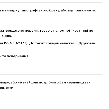
в випадку типографського браку, або відправки не по
 затверджено перелік товарів належної якості, які не
рненню.
я 1994 г. № 172). До таких товарів належать: Друковані
н та повернення
вару, або не знайшли потрібного Вам керівництва -
помогти.