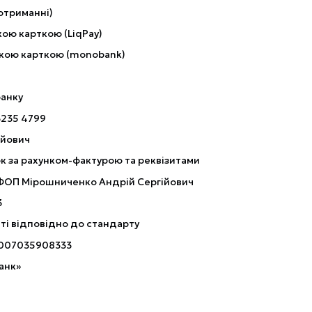
отриманні)
ою карткою (LiqPay)
кою карткою (monobank)
банку
3235 4799
ійович
к за рахунком-фактурою та реквізитами
 ФОП Мірошниченко Андрій Сергійович
3
ті відповідно до стандарту
007035908333
анк»