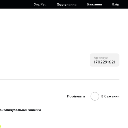
Укр
Рус
Бажання
Вхід
Порівняння
Артикул
1702291621
Порівняти
В бажання
акопичувальної знижки