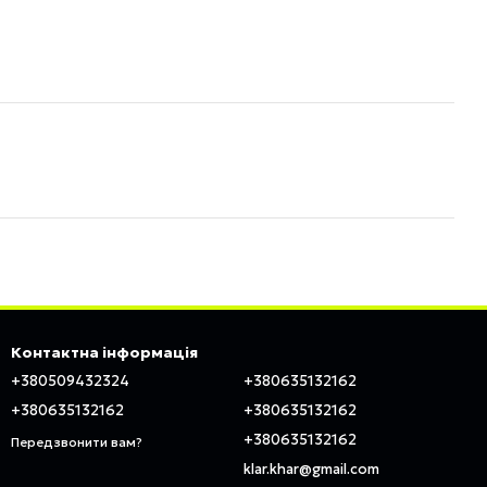
Контактна інформація
+380509432324
+380635132162
+380635132162
+380635132162
+380635132162
Передзвонити вам?
klar.khar@gmail.com