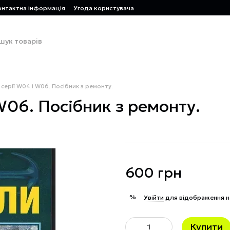
онтактна інформація
Угода користувача
 серії W04 і W06. Посібник з ремонту.
W06. Посібник з ремонту.
600 грн
%
Увійти
для відображення н
Купити