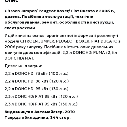
Опис
Citroen Jumper/ Peugeot Boxer/ Fiat Ducato
c 2006 г.,
дизель. Посібник з експлуатації, технічне
обслуговування, ремонт, особливості конструкції,
електросхеми
У цій книзі на основі оригінальної інформації розглянуті
моделі CITROEN JUMPER, PEUGEOT BOXER, FIAT DUCATO з
2006 року випуску. Посібник містить опис дизельних
двигунів двох модифікацій: 2,2 л DOHC HDi PUMA і 2,3 л
DOHC HDi FIAT.
Дизельні двигуни:
2,2 л DOHC HDi 73 кВт ( 100 л .с.)
2,2 л DOHC HDi 88 кВт ( 120 л .с.)
2,2 л DOHC HDi 95 кВт ( 130 л .с.)
2,3 л DOHC HDi FIAT 88 кВт ( 120 л .с.)
2,3 л DOHC HDi FIAT 95 кВт ( 130 л .с.)
Видавництво Автомайстер. 2010
Тверда обкладинка, 344 стор.