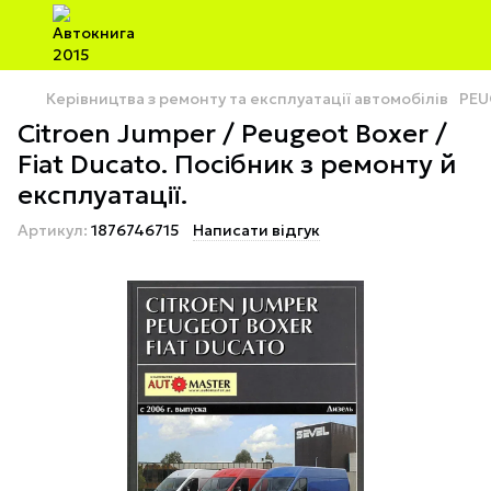
Керівництва з ремонту та експлуатації автомобілів
PEU
Citroen Jumper / Peugeot Boxer /
Fiat Ducato. Посібник з ремонту й
експлуатації.
Артикул:
1876746715
Написати відгук