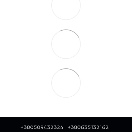
+380509432324
+380635132162