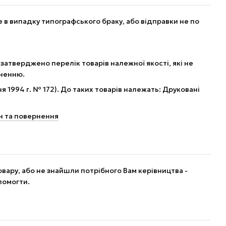
в випадку типографського браку, або відправки не по
 затверджено перелік товарів належної якості, які не
рненню.
я 1994 г. № 172). До таких товарів належать: Друковані
н та повернення
вару, або не знайшли потрібного Вам керівництва -
помогти.