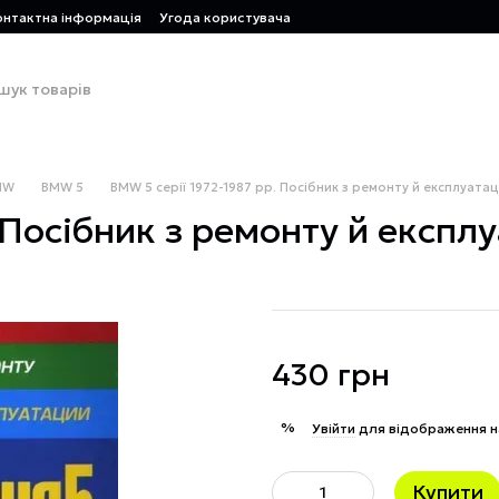
онтактна інформація
Угода користувача
MW
BMW 5
BMW 5 серії 1972-1987 рр. Посібник з ремонту й експлуатаці
Посібник з ремонту й експлуа
430 грн
%
Увійти
для відображення н
Купити