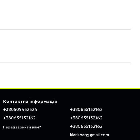
Контактна інформація
+380509432324
+380635132162
+380635132162
+380635132162
+380635132162
Передзвонити вам?
klar.khar@gmail.com