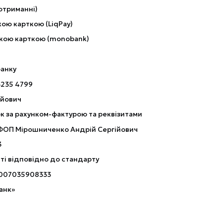
отриманні)
ою карткою (LiqPay)
кою карткою (monobank)
банку
3235 4799
ійович
к за рахунком-фактурою та реквізитами
 ФОП Мірошниченко Андрій Сергійович
3
ті відповідно до стандарту
007035908333
анк»