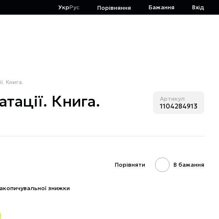
Укр
Рус
Бажання
Вхід
Порівняння
ї. Книга.
тації. Книга.
Артикул
1104284913
Порівняти
В бажання
акопичувальної знижки