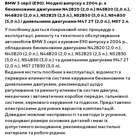
BMW 3 серії (Е90). Моделі випуску з 2004 р. з
бензиновими двигунами N42B20 (2,0 л.) N45B20 (2,0 л.),
N46B20 (2,0 л.), N52B25 (2,5 л.), N52B30 (3,0 л.), N54B30
(3,0 л.) і дизельними двигунами М47 2T (2,0 л.), М57 2 л.
У посібнику дається покроковий опис процедур з
експлуатації, ремонту та технічного обслуговування
автомобілів BMW 3 серії з кузовом Е90 випуску з 2004 р.,
обладнаних бензиновими двигунами N42B20 (2,0 л.),
N45B20 (2,0 л.), N46B20 (2,0 л.), N52B25 (2,5 л.), N52B30
(3,0 л.), N54B30 (3,0 л.) та дизельними двигунами М47 2T
(2,0 л.), М57 2ТВ30 (3,0 л).
Видання містить посібник з експлуатації, відомості з
перевірки елементів системи керування бензиновими та
дизельними двигунами, рекомендації щодо
регулювання та ремонту елементів систем двигуна,
механічних і автоматичних коробок передач, гальмівної
системи, кермового керування та підвіски. Представлені
електросхеми для різних варіантів комплектацій.
Доведені можливі несправності та методи їх усунення,
поєднувані розміри основних деталей і межі їх
допустимого зношування, рекомендовані мастильні
матеріали та робочі рідини.