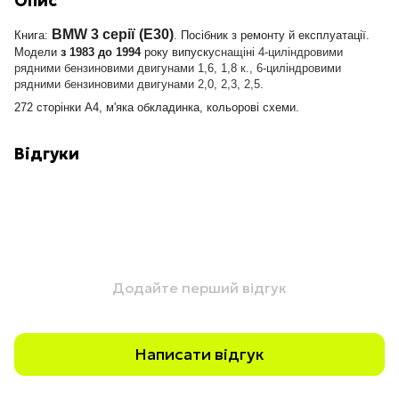
Опис
BMW 3 серії (E30)
Книга:
. Посібник з ремонту й експлуатації.
Модели
з 1983 до 1994
року випуску
снащі
ні 4-циліндровими
рядними бензиновими двигунами 1,6, 1,8 к., 6-циліндровими
рядними бензиновими двигунами 2,0, 2,3, 2,5
.
272 сторінки А4, м'яка обкладинка, кольорові схеми.
Відгуки
Додайте перший відгук
Написати відгук