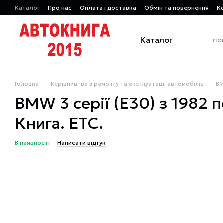
Перейти до основного контенту
Каталог
Про нас
Оплата і доставка
Обмін та повернення
К
Каталог
Головна
Керівництва з ремонту та експлуатації автомобілів
B
BMW 3 серії (Е30) з 1982 п
Книга. ЕТС.
В наявності
Написати відгук