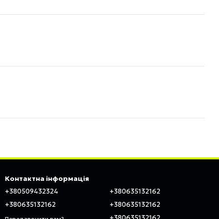
Контактна інформація
+380509432324
+380635132162
+380635132162
+380635132162
+380635132162
Передзвонити вам?