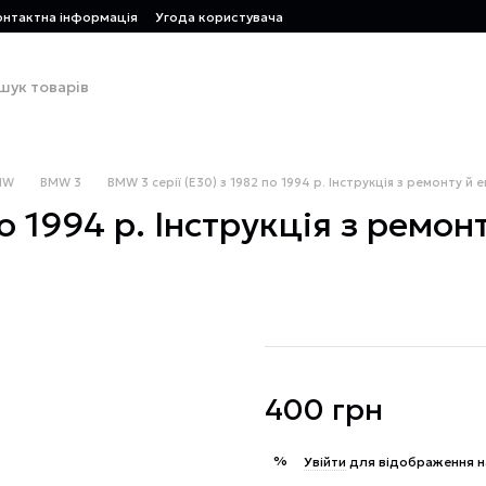
онтактна інформація
Угода користувача
MW
BMW 3
BMW 3 серії (Е30) з 1982 по 1994 р. Інструкція з ремонту й е
о 1994 р. Інструкція з ремонт
400 грн
%
Увійти
для відображення н