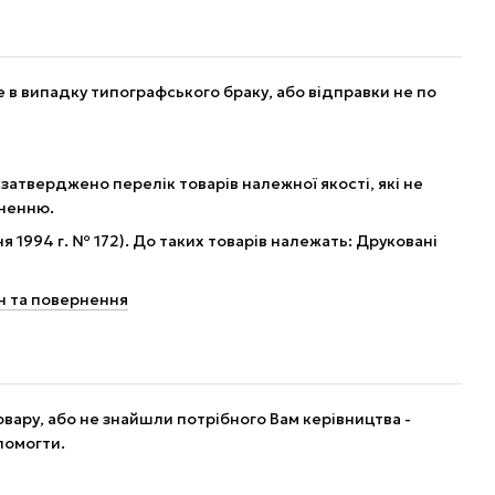
в випадку типографського браку, або відправки не по
 затверджено перелік товарів належної якості, які не
рненню.
я 1994 г. № 172). До таких товарів належать: Друковані
н та повернення
вару, або не знайшли потрібного Вам керівництва -
помогти.