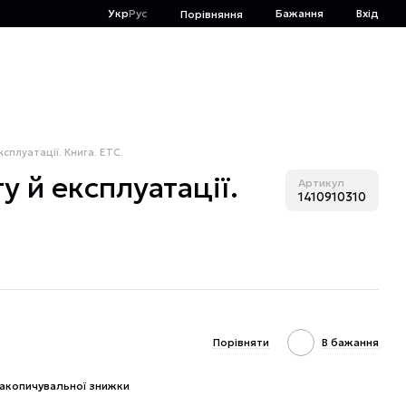
Укр
Рус
Бажання
Вхід
Порівняння
ксплуатації. Книга. ЕТС.
у й експлуатації.
Артикул
1410910310
Порівняти
В бажання
акопичувальної знижки