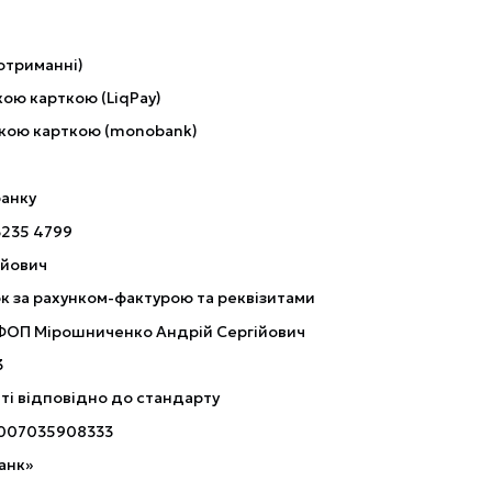
отриманні)
ою карткою (LiqPay)
кою карткою (monobank)
банку
3235 4799
ійович
к за рахунком-фактурою та реквізитами
 ФОП Мірошниченко Андрій Сергійович
3
ті відповідно до стандарту
007035908333
анк»