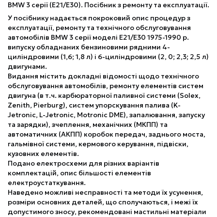
BMW 3 серії (E21/E30). Посібник з ремонту та експлуатації.
У посібнику надається покроковий опис процедур з
експлуатації, ремонту та технічного обслуговування
автомобілів BMW 3 серії моделі E21/Е30 1975-1990 р.
випуску обладнаних бензиновими рядними 4-
циліндровими (1,6; 1,8 л) і 6-циліндровими (2, 0; 2,3; 2,5 л)
двигунами.
Видання містить докладні відомості щодо технічного
обслуговування автомобілів, ремонту елементів систем
двигуна (в т.ч. карбюраторної паливної системи (Solex,
Zenith, Pierburg), систем упорскування палива (K-
Jetronic, L-Jetronic, Motronic DME), запалювання, запуску
та зарядки), зчеплення, механічних (МКПП) та
автоматичних (АКПП) коробок передач, заднього моста,
гальмівної системи, кермового керування, підвіски,
кузовних елементів.
Подано електросхеми для різних варіантів
комплектацій, опис більшості елементів
електроустаткування.
Наведено можливі несправності та методи їх усунення,
розміри основних деталей, що сполучаються, і межі їх
допустимого зносу, рекомендовані мастильні матеріали