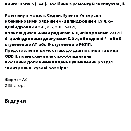
Книга:
BMW 3 (E46)
. Посібник з ремонту й експлуатації.
Розглянуті моделі: Седан, Купе та Універсал
з бензиновими рядними 4-циліндровими 1.9 л, 6-
циліндровими 2.0, 2.5, 2.8 і 3.0 л,
а також дизельними рядними 4-циліндровими 2.0 л і
6-циліндровими двигунами 3.0 л, обладнані 4- або 5-
ступеневою АТ або 5-ступеневою РКПП.
Представлені відомості щодо діагностики та коди
OBD II, повні схеми електрообладнання.
В останнє
доповнене
видання увімкнений розділ
"Контрольні кузові розміри"
Формат А4
288 стор.
Відгуки