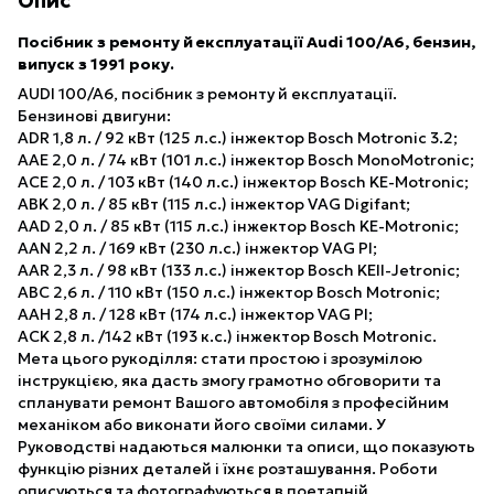
Опис
Посібник з ремонту й експлуатації Audi 100/A6, бензин,
випуск з 1991 року.
AUDI 100/A6, посібник з ремонту й експлуатації.
Бензинові двигуни:
ADR 1,8 л. / 92 кВт (125 л.с.) інжектор Bosch Motronic 3.2;
AAE 2,0 л. / 74 кВт (101 л.с.) інжектор Bosch MonoMotronic;
ACE 2,0 л. / 103 кВт (140 л.с.) інжектор Bosch KE-Motronic;
ABK 2,0 л. / 85 кВт (115 л.с.) інжектор VAG Digifant;
AAD 2,0 л. / 85 кВт (115 л.с.) інжектор Bosch KE-Motronic;
AAN 2,2 л. / 169 кВт (230 л.с.) інжектор VAG PI;
AAR 2,3 л. / 98 кВт (133 л.с.) інжектор Bosch KEII-Jetronic;
ABC 2,6 л. / 110 кВт (150 л.с.) інжектор Bosch Motronic;
AAH 2,8 л. / 128 кВт (174 л.с.) інжектор VAG PI;
ACK 2,8 л. /142 кВт (193 к.с.) інжектор Bosch Motronic.
Мета цього рукоділля: стати простою і зрозумілою
інструкцією, яка дасть змогу грамотно обговорити та
спланувати ремонт Вашого автомобіля з професійним
механіком або виконати його своїми силами. У
Руководстві надаються малюнки та описи, що показують
функцію різних деталей і їхнє розташування. Роботи
описуються та фотографуються в поетапній